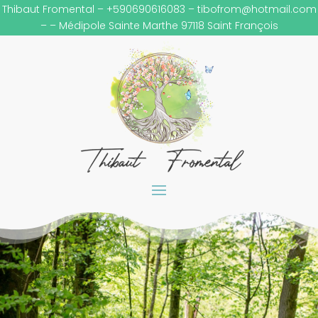
Thibaut Fromental – +590690616083 –
tibofrom@hotmail.com
– – Médipole Sainte Marthe 97118 Saint François