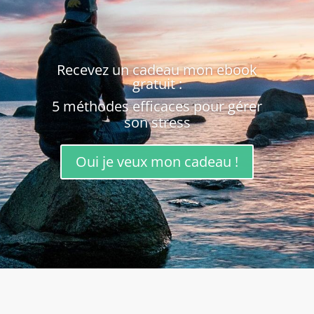
Recevez un cadeau mon ebook
gratuit :
5 méthodes efficaces pour gérer
son stress
Oui je veux mon cadeau !