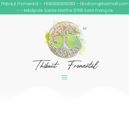
Thibaut Fromental – +590690616083 –
tibofrom@hotmail.com
– – Médipole Sainte Marthe 97118 Saint François